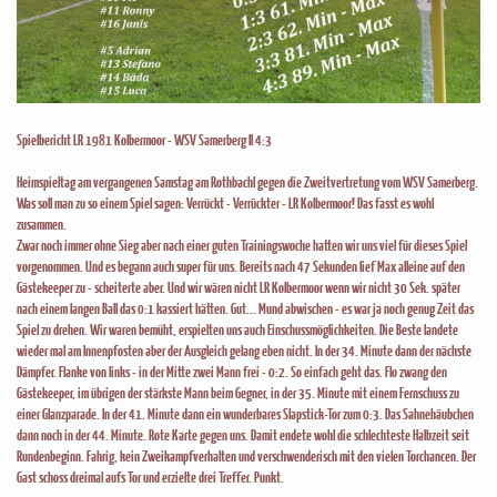
Spielbericht LR 1981 Kolbermoor - WSV Samerberg II 4:3
Heimspieltag am vergangenen Samstag am Rothbachl gegen die Zweitvertretung vom WSV Samerberg.
Was soll man zu so einem Spiel sagen: Verrückt - Verrückter - LR Kolbermoor! Das fasst es wohl
zusammen.
Zwar noch immer ohne Sieg aber nach einer guten Trainingswoche hatten wir uns viel für dieses Spiel
vorgenommen. Und es begann auch super für uns. Bereits nach 47 Sekunden lief Max alleine auf den
Gästekeeper zu - scheiterte aber. Und wir wären nicht LR Kolbermoor wenn wir nicht 30 Sek. später
nach einem langen Ball das 0:1 kassiert hätten. Gut... Mund abwischen - es war ja noch genug Zeit das
Spiel zu drehen. Wir waren bemüht, erspielten uns auch Einschussmöglichkeiten. Die Beste landete
wieder mal am Innenpfosten aber der Ausgleich gelang eben nicht. In der 34. Minute dann der nächste
Dämpfer. Flanke von links - in der Mitte zwei Mann frei - 0:2. So einfach geht das. Flo zwang den
Gästekeeper, im übrigen der stärkste Mann beim Gegner, in der 35. Minute mit einem Fernschuss zu
einer Glanzparade. In der 41. Minute dann ein wunderbares Slapstick-Tor zum 0:3. Das Sahnehäubchen
dann noch in der 44. Minute. Rote Karte gegen uns. Damit endete wohl die schlechteste Halbzeit seit
Rundenbeginn. Fahrig, kein Zweikampfverhalten und verschwenderisch mit den vielen Torchancen. Der
Gast schoss dreimal aufs Tor und erzielte drei Treffer. Punkt.