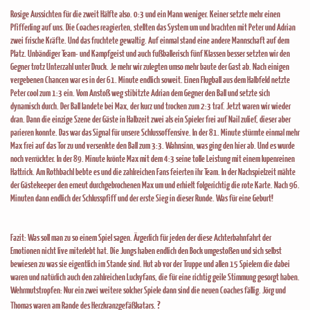
Rosige Aussichten für die zweit Hälfte also. 0:3 und ein Mann weniger. Keiner setzte mehr einen
Pfifferling auf uns. Die Coaches reagierten, stellten das System um und brachten mit Peter und Adrian
zwei frische Kräfte. Und das fruchtete gewaltig. Auf einmal stand eine andere Mannschaft auf dem
Platz. Unbändiger Team- und Kampfgeist und auch fußballerisch fünf Klassen besser setzten wir den
Gegner trotz Unterzahl unter Druck. Je mehr wir zulegten umso mehr baute der Gast ab. Nach einigen
vergebenen Chancen war es in der 61. Minute endlich soweit. Einen Flugball aus dem Halbfeld netzte
Peter cool zum 1:3 ein. Vom Anstoß weg stibitzte Adrian dem Gegner den Ball und setzte sich
dynamisch durch. Der Ball landete bei Max, der kurz und trocken zum 2:3 traf. Jetzt waren wir wieder
dran. Dann die einzige Szene der Gäste in Halbzeit zwei als ein Spieler frei auf Nail zulief, dieser aber
parieren konnte. Das war das Signal für unsere Schlussoffensive. In der 81. Minute stürmte einmal mehr
Max frei auf das Tor zu und versenkte den Ball zum 3:3. Wahnsinn, was ging den hier ab. Und es wurde
noch verrückter. In der 89. Minute krönte Max mit dem 4:3 seine tolle Leistung mit einem lupenreinen
Hattrick. Am Rothbachl bebte es und die zahlreichen Fans feierten ihr Team. In der Nachspielzeit mähte
der Gästekeeper den erneut durchgebrochenen Max um und erhielt folgerichtig die rote Karte. Nach 96.
Minuten dann endlich der Schlusspfiff und der erste Sieg in dieser Runde. Was für eine Geburt!
Fazit: Was soll man zu so einem Spiel sagen. Ärgerlich für jeden der diese Achterbahnfahrt der
Emotionen nicht live miterlebt hat. Die Jungs haben endlich den Bock umgestoßen und sich selbst
bewiesen zu was sie eigentlich im Stande sind. Hut ab vor der Truppe und allen 15 Spielern die dabei
waren und natürlich auch den zahlreichen Luckyfans, die für eine richtig geile Stimmung gesorgt haben.
Wehrmutstropfen: Nur ein zwei weitere solcher Spiele dann sind die neuen Coaches fällig. Jörg und
?
Thomas waren am Rande des Herzkranzgefäßkatars.