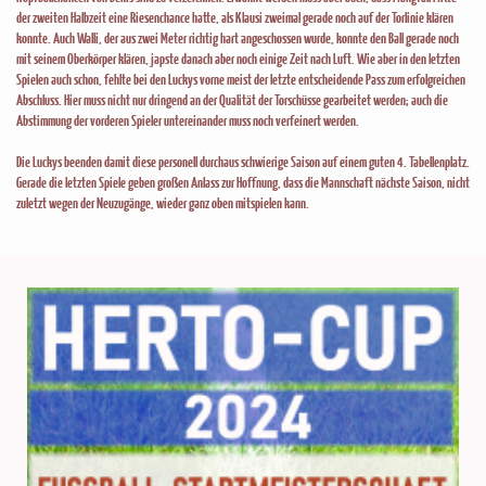
der zweiten Halbzeit eine Riesenchance hatte, als Klausi zweimal gerade noch auf der Torlinie klären
konnte. Auch Walli, der aus zwei Meter richtig hart angeschossen wurde, konnte den Ball gerade noch
mit seinem Oberkörper klären, japste danach aber noch einige Zeit nach Luft. Wie aber in den letzten
Spielen auch schon, fehlte bei den Luckys vorne meist der letzte entscheidende Pass zum erfolgreichen
Abschluss. Hier muss nicht nur dringend an der Qualität der Torschüsse gearbeitet werden; auch die
Abstimmung der vorderen Spieler untereinander muss noch verfeinert werden.
Die Luckys beenden damit diese personell durchaus schwierige Saison auf einem guten 4. Tabellenplatz.
Gerade die letzten Spiele geben großen Anlass zur Hoffnung, dass die Mannschaft nächste Saison, nicht
zuletzt wegen der Neuzugänge, wieder ganz oben mitspielen kann.