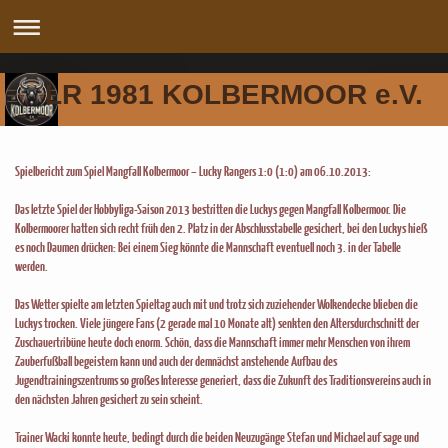
LR 1981 KOLBERMOOR e.V.
Spielbericht zum Spiel Mangfall Kolbermoor – Lucky Rangers 1:0 (1:0) am 06.10.2013:
Das letzte Spiel der Hobbyliga-Saison 2013 bestritten die Luckys gegen Mangfall Kolbermoor. Die
Kolbermoorer hatten sich recht früh den 2. Platz in der Abschlusstabelle gesichert, bei den Luckys hieß
es noch Daumen drücken: Bei einem Sieg könnte die Mannschaft eventuell noch 3. in der Tabelle
werden.
Das Wetter spielte am letzten Spieltag auch mit und trotz sich zuziehender Wolkendecke blieben die
Luckys trocken. Viele jüngere Fans (2 gerade mal 10 Monate alt) senkten den Altersdurchschnitt der
Zuschauertribüne heute doch enorm. Schön, dass die Mannschaft immer mehr Menschen von ihrem
Zauberfußball begeistern kann und auch der demnächst anstehende Aufbau des
Jugendtrainingszentrums so großes Interesse generiert, dass die Zukunft des Traditionsvereins auch in
den nächsten Jahren gesichert zu sein scheint.
Trainer Wacki konnte heute, bedingt durch die beiden Neuzugänge Stefan und Michael auf sage und