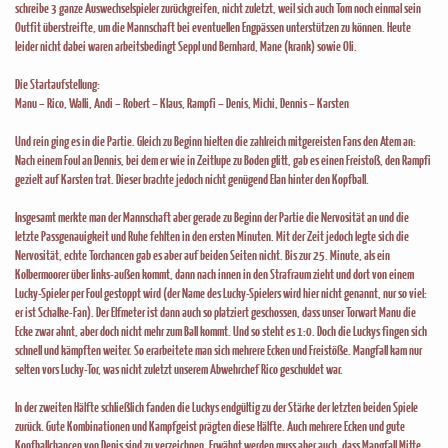
schreibe 3 ganze Auswechselspieler zurückgreifen, nicht zuletzt, weil sich auch Tom noch einmal sein
Outfit überstreifte, um die Mannschaft bei eventuellen Engpässen unterstützen zu können. Heute
leider nicht dabei waren arbeitsbedingt Seppl und Bernhard, Mane (krank) sowie Oli.
Die Startaufstellung:
Manu – Rico, Walli, Andi – Robert – Klaus, Rampfi – Denis, Michi, Dennis – Karsten
Und rein ging es in die Partie. Gleich zu Beginn hielten die zahlreich mitgereisten Fans den Atem an:
Nach einem Foul an Dennis, bei dem er wie in Zeitlupe zu Boden glitt, gab es einen Freistoß, den Rampfi
gezielt auf Karsten trat. Dieser brachte jedoch nicht genügend Elan hinter den Kopfball.
Insgesamt merkte man der Mannschaft aber gerade zu Beginn der Partie die Nervosität an und die
letzte Passgenauigkeit und Ruhe fehlten in den ersten Minuten. Mit der Zeit jedoch legte sich die
Nervosität, echte Torchancen gab es aber auf beiden Seiten nicht. Bis zur 25. Minute, als ein
Kolbermoorer über links-außen kommt, dann nach innen in den Strafraum zieht und dort von einem
Lucky-Spieler per Foul gestoppt wird (der Name des Lucky-Spielers wird hier nicht genannt, nur so viel:
er ist Schalke-Fan). Der Elfmeter ist dann auch so platziert geschossen, dass unser Torwart Manu die
Ecke zwar ahnt, aber doch nicht mehr zum Ball kommt. Und so steht es 1:0. Doch die Luckys fingen sich
schnell und kämpften weiter. So erarbeitete man sich mehrere Ecken und Freistöße. Mangfall kam nur
selten vors Lucky-Tor, was nicht zuletzt unserem Abwehrchef Rico geschuldet war.
In der zweiten Hälfte schließlich fanden die Luckys endgültig zu der Stärke der letzten beiden Spiele
zurück. Gute Kombinationen und Kampfgeist prägten diese Hälfte. Auch mehrere Ecken und gute
Kopfballchancen von Denis sind zu verzeichnen. Erwähnt werden muss aber auch, dass Mangfall Mitte