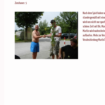
Zuschauer: 5
Nach dem Spiel haben w
standesgemäß mit eine
wird uns nicht nur sport
schöne Zeit mit Dir, Mart
Martin wird wahrscheinl
auflaufen. Mehr zur Ver
Verabschiedung Martin"