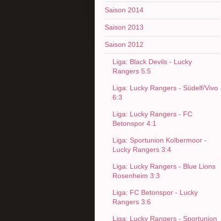
Saison 2014
Saison 2013
Saison 2012
Liga: Black Devils - Lucky
Rangers 5:5
Liga: Lucky Rangers - Südelf/Vivo
6:3
Liga: Lucky Rangers - FC
Betonspor 4:1
Liga: Sportunion Kolbermoor -
Lucky Rangers 3:4
Liga: Lucky Rangers - Blue Lions
Rosenheim 3:3
Liga: FC Betonspor - Lucky
Rangers 3:6
Liga: Lucky Rangers - Sportunion