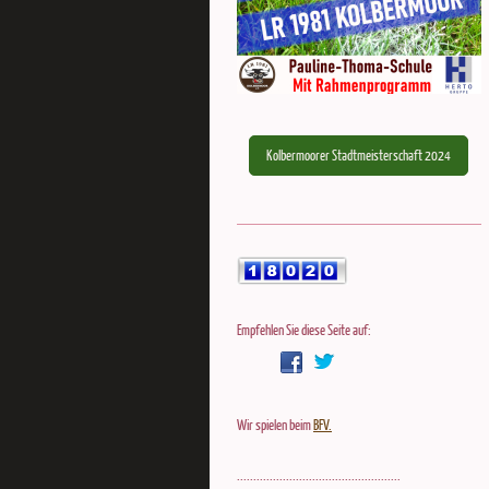
Kolbermoorer Stadtmeisterschaft 2024
Empfehlen Sie diese Seite auf:
Wir spielen beim
BFV.
..................................................