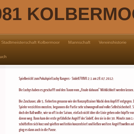
981 KOLBERMOO
Stadtmeisterschaft Kolbermoor
Mannschaft
Vereinshistorie
uch
Spielbericht zum Pokalspiel Lucky Rangers - Südelf/VIVO 2:1 am 28.07.2012:
Die Luckys haben es geschafft und den Traum vom „Finale dahoam“ Wirklichkeit werden lassen.
Die Zuschauer, alle 5, fieberten genauso wie der Konzepttrainer Wacki dem Anpfiff entgegen. D
Spieler verzichten mussten, begannen die Partie sehr schwungvoll und voller Selbstsicherheit. 
doch der Ball wollte, wie so oft in der Saison, einfach nicht über die Linie gehen oder hüpfte vo
davon weg. Dann kam der erste gefährliche Angriff der Südelf, den sie in der 30. Minute zum 1
schüttelten sich kurz und spielten weiterhin konzentriert und ließen weitere Angriffswellen au
ging es dann auch in die Pause.