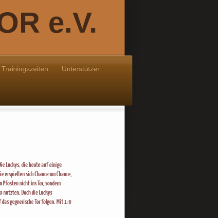
R e.V.
Trainingszeiten
Unterstützer
ie Luckys, die heute auf einige
Sie erspielten sich Chance um Chance,
m Pfosten nicht ins Tor, sondern
:0 nutzten. Doch die Luckys
f das gegnerische Tor folgen. Mit 1:0